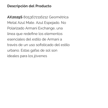
Descripción del Producto
AX2029S
8053672116212 Geométrica
Metal Azul Mate. Azul Espejado. No
Polarizado Armani Exchange, una
línea que redefine los elementos
esenciales del estilo de Armani a
través de un uso sofisticado del estilo
urbano. Estas gafas de sol son
ideales para los jóvenes
contemporáneos.
DEVOLUCIONES
No podemos aceptar devoluciones
en Lentes para el Sol, a lo menos
que se encuentre un defecto (no
dañado) en el armazón. Favor de