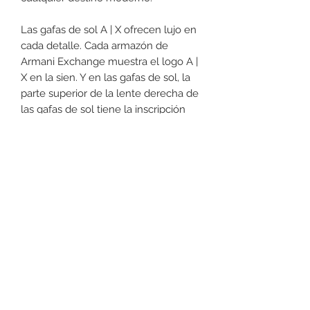
Las gafas de sol A | X ofrecen lujo en
cada detalle. Cada armazón de
Armani Exchange muestra el logo A |
X en la sien. Y en las gafas de sol, la
parte superior de la lente derecha de
las gafas de sol tiene la inscripción
"Armani Exchange" en una sutil
impresión en blanco.
Armani Exchange, líder desde hace
mucho tiempo en la industria de la
moda de lujo, no compromete el
estilo.
DEVOLUCIONES
No podemos aceptar devoluciones