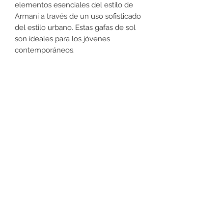
elementos esenciales del estilo de
Armani a través de un uso sofisticado
del estilo urbano. Estas gafas de sol
son ideales para los jóvenes
contemporáneos.
DEVOLUCIONES
No podemos aceptar devoluciones
en Lentes para el Sol, a lo menos
que se encuentre un defecto (no
dañado) en el armazón. Favor de
+52 631 312 0033
pasar a la tienda para cualquier
pregunta. Gracias.
Ave. Obregon 182, Local 10, Plaza Ajijic (en el
Centro de la Ciudad) Nogales, Sonora, México
11
7
Abierto de
am a
pm de
Lunes a Sábado.
Domingo