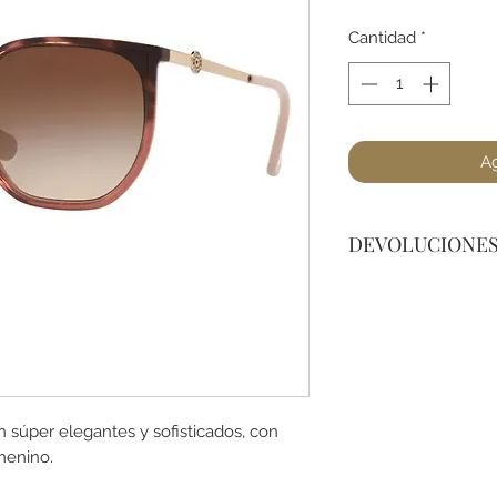
Cantidad
*
Ag
DEVOLUCIONE
No podemos acepta
el Sol, a lo menos
(no dañado) en el 
tienda para cualqui
on súper elegantes y sofisticados, con
menino.