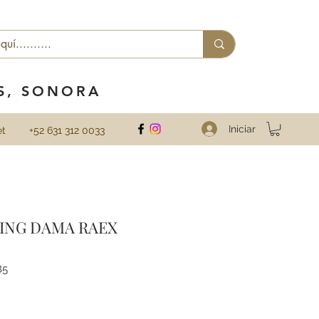
ES, SONORA
Iniciar
et
+52 631 312 0033
LING DAMA RAEX
85