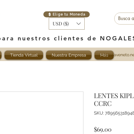
Elige tu Moneda
USD ($)
para nuestros clientes de NOGAL
info@viaveneto.n
Tienda Virtual
Nuestra Empresa
Más
LENTES KIP
CCRC
SKU: 78956531894
Precio
$69.00