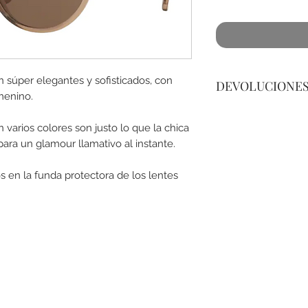
on súper elegantes y sofisticados, con
DEVOLUCIONE
menino.
No podemos acepta
 varios colores son justo lo que la chica
el Sol, a lo menos
ara un glamour llamativo al instante.
(no dañado) en el 
tienda para cualqui
s en la funda protectora de los lentes