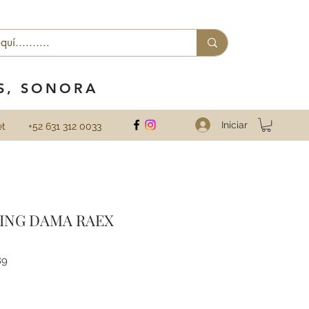
ES, SONORA
Iniciar
et
+52 631 312 0033
LING DAMA RAEX
89