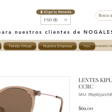
Elige tu Moneda
USD ($)
para nuestros clientes de NOGAL
info@viaveneto.n
Tienda Virtual
Nuestra Empresa
Más
LENTES KIP
CCRC
SKU: 78956532170
Precio
$69.00