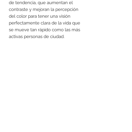
de tendencia, que aumentan el
contraste y mejoran la percepción
del color para tener una visión
perfectamente clara de la vida que
se mueve tan rápido como las más
activas personas de ciudad.
DEVOLUCIONES
No podemos aceptar devoluciones
en Lentes para el Sol, a lo menos
que se encuentre un defecto (no
dañado) en el armazón. Favor de
+52 631 312 0033
pasar a la tienda para cualquier
pregunta. Gracias.
Ave. Obregon 182, Local 10, Plaza Ajijic (en el
Centro de la Ciudad) Nogales, Sonora, México
11
7
Abierto de
am a
pm de