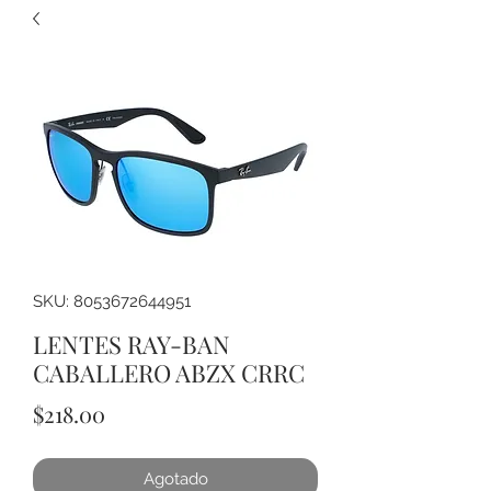
SKU: 8053672644951
LENTES RAY-BAN
CABALLERO ABZX CRRC
Precio
$218.00
Agotado