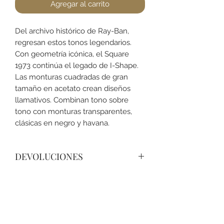
Agregar al carrito
Del archivo histórico de Ray-Ban,
regresan estos tonos legendarios.
Con geometría icónica, el Square
1973 continúa el legado de I-Shape.
Las monturas cuadradas de gran
tamaño en acetato crean diseños
llamativos. Combinan tono sobre
tono con monturas transparentes,
clásicas en negro y havana.
DEVOLUCIONES
No podemos aceptar devoluciones
en Lentes para el Sol, a lo menos
que se encuentre un defecto (no
dañado) en el armazón. Favor de
+52 631 312 0033
pasar a la tienda para cualquier