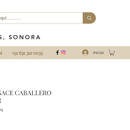
ES, SONORA
Iniciar
et
+52 631 312 0033
SACE CABALLERO
R
74