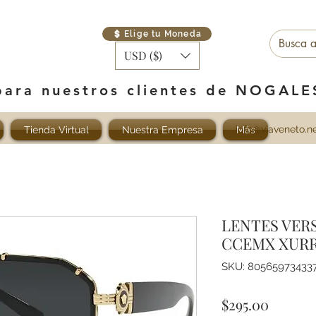
Elige tu Moneda
USD ($)
para nuestros clientes de NOGAL
info@viaveneto.n
Tienda Virtual
Nuestra Empresa
Más
LENTES VER
CCEMX XUR
SKU: 80565973433
Precio
$295.00