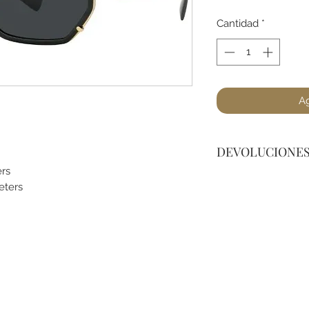
Cantidad
*
Ag
DEVOLUCIONE
ers
No podemos acepta
meters
el Sol, a lo menos
(no dañado) en el 
tienda para cualqui