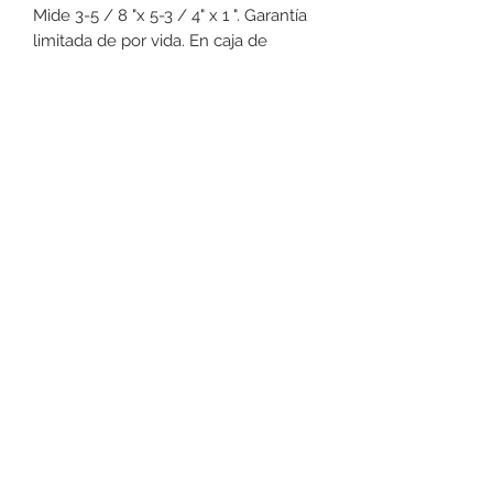
Mide 3-5 / 8 "x 5-3 / 4" x 1 ". Garantía
limitada de por vida. En caja de
regalo.
+52 631 312 0033
Ave. Obregon 182, Local 10, Plaza Ajijic (en el
Centro de la Ciudad) Nogales, Sonora, México
11
7
Abierto de
am a
pm de
Lunes a Sábado.
Domingo
Cerrado.
Lo mejor en perfumes en ambos Nogales.
Productos de belleza, accesorios, bolsas de
mano, carteras, joyería, relojes, lentes para el