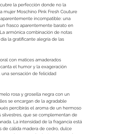
scubre la perfección donde no la
para mujer Moschino Pink Fresh Couture
o aparentemente incompatible: una
 un frasco aparentemente barato en
 La armónica combinación de notas
 día la gratificante alegría de las
-floral con matices amaderados
ncanta el humor y la exageración
 una sensación de felicidad
melo rosa y grosella negra con un
alles se encargan de la agradable
spués percibirás el aroma de un hermoso
as silvestres, que se complementan de
anada. La intensidad de la fragancia está
es de cálida madera de cedro, dulce