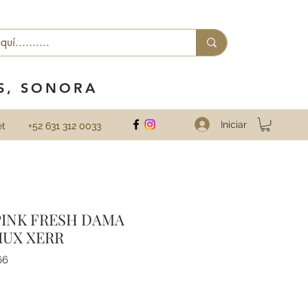
ES, SONORA
Iniciar
et
+52 631 312 0033
INK FRESH DAMA
IUX XERR
66