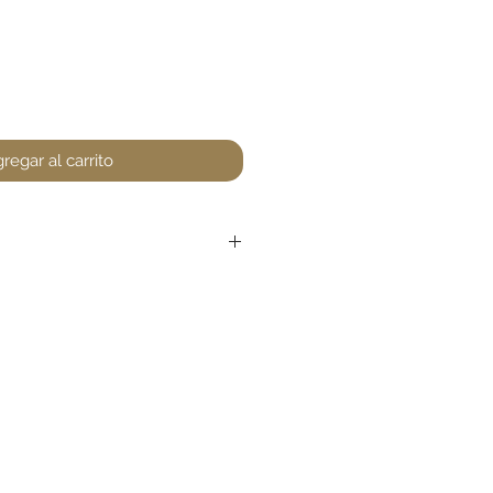
regar al carrito
r devoluciones en perfumería,
encuentre un defecto (no
la. Favor de pasar a la tienda
unta. Gracias.