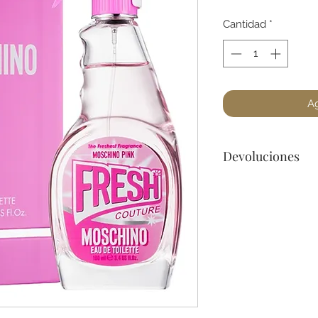
Cantidad
*
Ag
Devoluciones
No podemos acepta
a lo menos que se 
dañado) en la botel
para cualquier preg