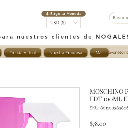
Elige tu Moneda
USD ($)
para nuestros clientes de NOGAL
info@viaveneto.n
Tienda Virtual
Nuestra Empresa
Más
MOSCHINO P
EDT 100ML E
SKU: 80110038380
Precio
$78.00