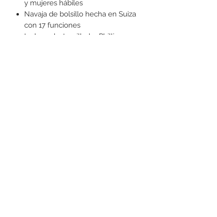
y mujeres hábiles
Navaja de bolsillo hecha en Suiza
con 17 funciones
Incluye destornillador Phillips y
pinzas
+52 631 312 0033
Ave. Obregon 182, Local 10, Plaza Ajijic (en el
Centro de la Ciudad) Nogales, Sonora, México
11
7
Abierto de
am a
pm de
Lunes a Sábado.
Domingo
Cerrado.
Lo mejor en perfumes en ambos Nogales.
Productos de belleza, accesorios, bolsas de