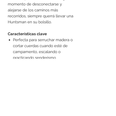
momento de desconectarse y
alejarse de los caminos más
recorridos, siempre querrá llevar una
Huntsman en su bolsillo.
Características clave
Perfecta para serruchar madera o
cortar cuerdas cuando esté de
campamento, escalando o
practicando senderismo
Navaja de bolsillo hecha en Suiza
con 15 funciones
Incluye tijeras y un serrucho para
madera
+52 631 312 0033