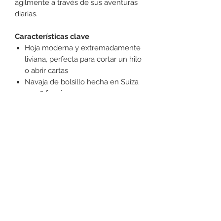
ágilmente a través de sus aventuras
diarias.
Características clave
Hoja moderna y extremadamente
liviana, perfecta para cortar un hilo
o abrir cartas
Navaja de bolsillo hecha en Suiza
con 5 funciones
Incluye una hoja grande con
bloqueo para una mano y un
broche
+52 631 312 0033
Ave. Obregon 182, Local 10, Plaza Ajijic (en el
Centro de la Ciudad) Nogales, Sonora, México