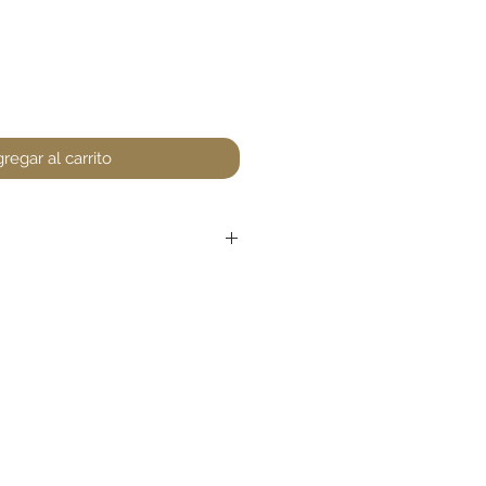
regar al carrito
r devoluciones en perfumería,
encuentre un defecto (no
la. Favor de pasar a la tienda
unta. Gracias.