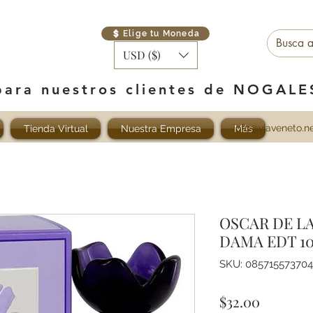
Elige tu Moneda
USD ($)
para nuestros clientes de NOGAL
info@viaveneto.n
Tienda Virtual
Nuestra Empresa
Más
OSCAR DE L
DAMA EDT 1
SKU: 085715573704
Precio
$32.00