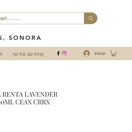
ES, SONORA
Iniciar
et
+52 631 312 0033
A RENTA LAVENDER
00ML CEAX CRRX