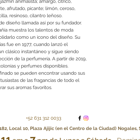
azmín animalista; amargo, cítrico,
e, afrutado, picante; limón, ceroso,
lla, resinoso, cilantro leñoso.
e diseño llamada así por su fundador.
añía muestra los talentos de moda
olidarlo como un icono del diseño. Su
ias fue en 1977, cuando lanzó el
un clásico instantáneo y sigue siendo
ección de la perfumería. A partir de 2019,
olonias y perfumes disponibles.
finado se pueden encontrar usando sus
tusiastas de las fragancias de todo el
ar sus aromas favoritos.
+52 631 312 0033
82, Local 10, Plaza Ajijic (en el Centro de la Ciudad) Nogales,
11
7