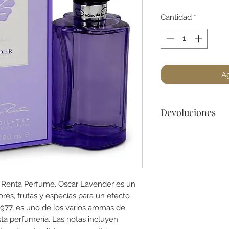
Cantidad
*
Ag
Devoluciones
No podemos acepta
a lo menos que se 
dañado) en la botel
para cualquier preg
 Renta Perfume. Oscar Lavender es un
ores, frutas y especias para un efecto
977, es uno de los varios aromas de
sta perfumería. Las notas incluyen