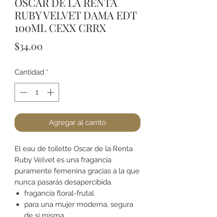
OSCAR DE LA RENTA
RUBY VELVET DAMA EDT
100ML CEXX CRRX
Precio
$34.00
Cantidad
*
Agregar al carrito
El eau de toilette Oscar de la Renta
Ruby Velvet es una fragancia
puramente femenina gracias a la que
nunca pasarás desapercibida.
fragancia floral-frutal
para una mujer moderna, segura
de sí misma