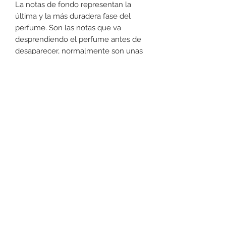
La notas de fondo representan la
última y la más duradera fase del
perfume. Son las notas que va
desprendiendo el perfume antes de
desaparecer, normalmente son unas
4 horas, pero pueden durar
incluso todo el día.
Notas de fondo
almizcle, iris, pachuli
Tipo de fragancia
frutales, florales
Devoluciones
No podemos aceptar devoluciones
en perfumería, a lo menos que se
encuentre un defecto (no dañado) en
la botella. Favor de pasar a la tienda
+52 631 312 0033
para cualquier pregunta. Gracias.