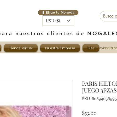
Elige tu Moneda
USD ($)
para nuestros clientes de NOGAL
info@viaveneto.n
Tienda Virtual
Nuestra Empresa
Más
PARIS HILT
JUEGO 3PZA
SKU: 60894056995
Precio
$53.00