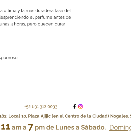
a última y la más duradera fase del
desprendiendo el perfume antes de
unas 4 horas, pero pueden durar
 espumoso
+52 631 312 0033
82, Local 10, Plaza Ajijic (en el Centro de la Ciudad) Nogales,
11
7
e
am a
pm de Lunes a Sábado.
Doming