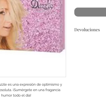
Devoluciones
No podemos acepta
a lo menos que se 
dañado) en la botel
para cualquier preg
azzle es una expresión de optimismo y
bsoluta. ¡Sumérgete en una fragancia
n humor todo el día!