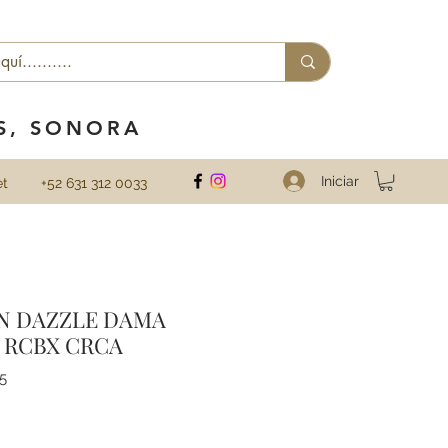
ES, SONORA
Iniciar
et
+52 631 312 0033
ON DAZZLE DAMA
S RCBX CRCA
5