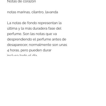
Notas de corazón
notas marinas, cilantro, lavanda
La notas de fondo representan la
última y la más duradera fase del
perfume. Son las notas que va
desprendiendo el perfume antes de
desaparecer, normalmente son unas
4 horas, pero pueden durar
incluso todo el día.
Notas de fondo
almizcle, ámbar gris, madera
Tipo de fragancia
aromáticas, acuáticas