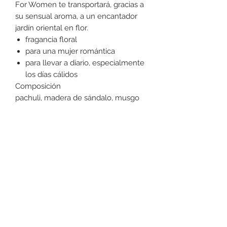
For Women te transportará, gracias a
su sensual aroma, a un encantador
jardín oriental en flor.
fragancia floral
para una mujer romántica
para llevar a diario, especialmente
los días cálidos
Composición
pachuli, madera de sándalo, musgo
de roble, violeta, rosa, manzanilla,
fresia, jengibre
Tipo de fragancia
orientales, florales
+52 631 312 0033
Ave. Obregon 182, Local 10, Plaza Ajijic (en el