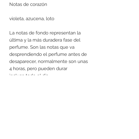
Notas de corazón
violeta, azucena, loto
La notas de fondo representan la
última y la más duradera fase del
perfume. Son las notas que va
desprendiendo el perfume antes de
desaparecer, normalmente son unas
4 horas, pero pueden durar
incluso todo el día.
Notas de fondo
musgo, almizcle, pachuli
Tipo de fragancia
frutales, florales