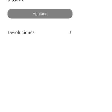
Agotado
Devoluciones
Por cuestiones de higiene, No
podemos aceptar devoluciones de
Joyería, a lo menos que se encuentre
un defecto. Favor de pasar a la
+52 631 312 0033
tienda para cualquier pregunta.
Gracias.
Ave. Obregon 182, Local 10, Plaza Ajijic (en el
Centro de la Ciudad) Nogales, Sonora, México
11
7
Abierto de
am a
pm de
Lunes a Sábado.
Domingo
Cerrado.