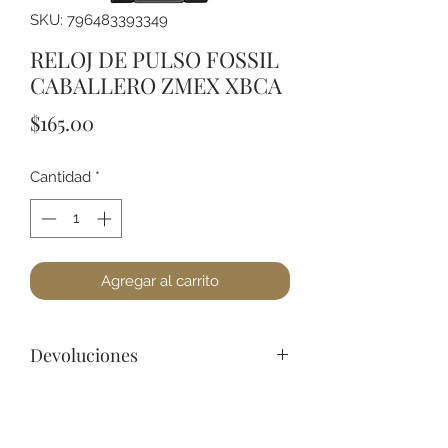
SKU: 796483393349
RELOJ DE PULSO FOSSIL
CABALLERO ZMEX XBCA
Precio
$165.00
Cantidad
*
Agregar al carrito
Devoluciones
Por cuestiones de higiene, No
podemos aceptar devoluciones de
Joyería, a lo menos que se encuentre