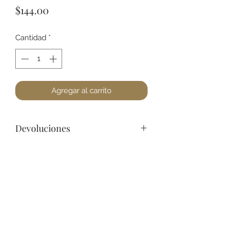
Precio
$144.00
Cantidad
*
Agregar al carrito
Devoluciones
Por cuestiones de higiene, No
podemos aceptar devoluciones de
Joyería, a lo menos que se encuentre
un defecto. Favor de pasar a la tienda
+52 631 312 0033
para cualquier pregunta. Gracias.
Ave. Obregon 182, Local 10, Plaza Ajijic (en el
Centro de la Ciudad) Nogales, Sonora, México