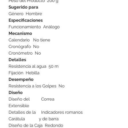
Peso del Producto
200 g
Sugerido para
Género
Hombre
Especificaciones
Funcionamiento
Análogo
Mecanismo
Calendario
No tiene
Cronógrafo
No
Cronómetro
No
Detalles
Resistencia al agua
50 m
Fijación
Hebilla
Desempeño
Resistencia a los Golpes
No
Diseño
Diseño del
Correa
Extensible
Detalles de la
Indicadores romanos
Carátula
y de barra
Diseño de la Caja
Redondo