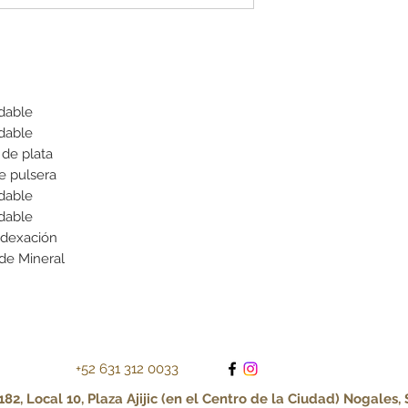
dable
dable
de plata
e pulsera
dable
dable
ndexación
 de Mineral
+52 631 312 0033
82, Local 10, Plaza Ajijic (en el Centro de la Ciudad) Nogales,