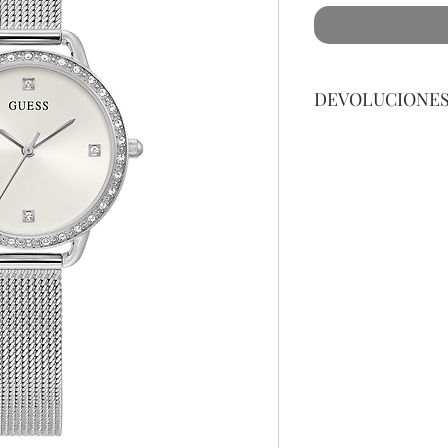
DEVOLUCIONE
Por cuestiones de 
devoluciones de Jo
se encuentre un def
para cualquier preg