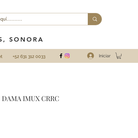
ES, SONORA
Iniciar
et
+52 631 312 0033
S DAMA IMUX CRRC