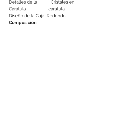
Detalles de la
Cristales en
Carátula
caratula
Diseño de la Caja
Redondo
Composición
Material del
Acero
extensible
inoxidable
Material
Acero
inoxidable
Bisel
Acero inoxidable
Cristal reloj
Mineral
DEVOLUCIONES
Por cuestiones de higiene, No
podemos aceptar devoluciones de
Joyería/relojes, a lo menos que se
encuentre un defecto. Favor de pasar
+52 631 312 0033
a la tienda para cualquier pregunta.
Gracias.
Ave. Obregon 182, Local 10, Plaza Ajijic (en el