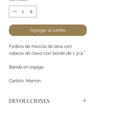
Agregar al carrito
Fedora de mezcla de lana con
cabeza de clavo con borde de 1 3/4 "
Banda en espiga
Carbón, Marrón
DEVOLUCIONES
No podemos aceptar devoluciones
en sombreros, a lo menos que se
encuentre un defecto (no dañado).
Favor de pasar a la tienda para