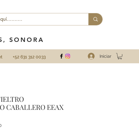
ES, SONORA
Iniciar
et
+52 631 312 0033
IELTRO
O CABALLERO EEAX
0