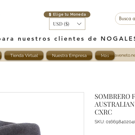
Elige tu Moneda
USD ($)
para nuestros clientes de NOGAL
info@viaveneto.n
Tienda Virtual
Nuestra Empresa
Más
SOMBRERO F
AUSTRALIAN
CXRC
SKU: 01669840204