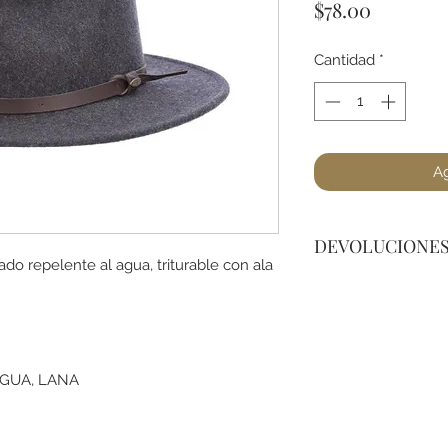
Precio
$78.00
Cantidad
*
Ag
DEVOLUCIONE
ado repelente al agua, triturable con ala
No podemos acepta
a lo menos que se 
dañado). Favor de p
pregunta. Gracias.
AGUA, LANA