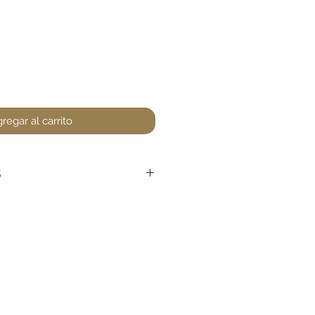
regar al carrito
S
r devoluciones en sombreros,
encuentre un defecto (no
asar a la tienda para cualquier