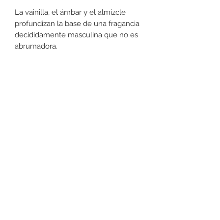
La vainilla, el ámbar y el almizcle
profundizan la base de una fragancia
decididamente masculina que no es
abrumadora.
Devoluciones
No podemos aceptar devoluciones
en perfumería, a lo menos que se
encuentre un defecto (no dañado) en
la botella. Favor de pasar a la tienda
+52 631 312 0033
para cualquier pregunta. Gracias.
Ave. Obregon 182, Local 10, Plaza Ajijic (en el
Centro de la Ciudad) Nogales, Sonora, México
11
7
Abierto de
am a
pm de
Lunes a Sábado.
Domingo