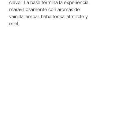
clavel. La base termina la experiencia
maravillosamente con aromas de
vainilla, ámbar, haba tonka, almizcle y
miel.
Devoluciones
No podemos aceptar devoluciones
en perfumería, a lo menos que se
encuentre un defecto (no dañado) en
la botella. Favor de pasar a la tienda
+52 631 312 0033
para cualquier pregunta. Gracias.
Ave. Obregon 182, Local 10, Plaza Ajijic (en el
Centro de la Ciudad) Nogales, Sonora, México
11
7
Abierto de
am a
pm de
Lunes a Sábado.
Domingo
Cerrado.