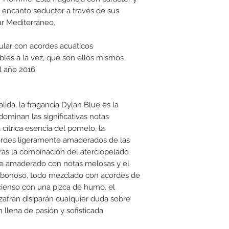
un encanto seductor a través de sus
ar Mediterráneo.
ular con acordes acuáticos
bles a la vez, que son ellos mismos
l año 2016
ida, la fragancia Dylan Blue es la
ominan las significativas notas
ítrica esencia del pomelo, la
ordes ligeramente amaderados de las
rás la combinación del aterciopelado
e amaderado con notas melosas y el
 jabonoso, todo mezclado con acordes de
cienso con una pizca de humo, el
zafrán disiparán cualquier duda sobre
 llena de pasión y sofisticada