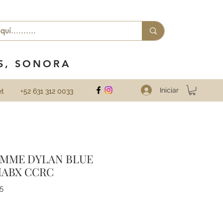
ES, SONORA
Iniciar
et
+52 631 312 0033
MME DYLAN BLUE
MABX CCRC
5