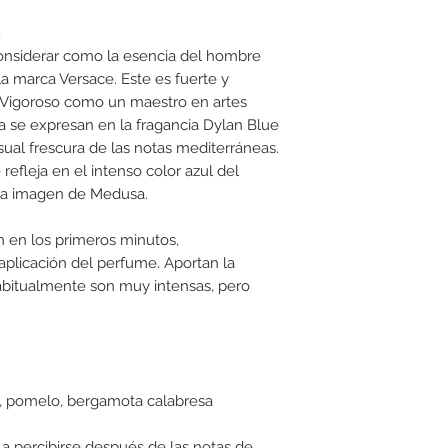
a
considerar como la esencia del hombre
a marca Versace. Este es fuerte y
o. Vigoroso como un maestro en artes
ma se expresan en la fragancia Dylan Blue
ual frescura de las notas mediterráneas.
efleja en el intenso color azul del
 la imagen de Medusa.
n en los primeros minutos,
plicación del perfume. Aportan la
abitualmente son muy intensas, pero
s, pomelo, bergamota calabresa
a percibirse después de las notas de