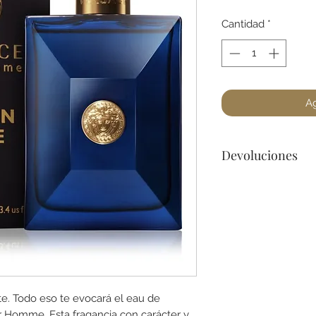
Cantidad
*
Ag
Devoluciones
No podemos acepta
a lo menos que se 
dañado) en la botel
para cualquier preg
te. Todo eso te evocará el eau de
r Homme. Esta fragancia con carácter y