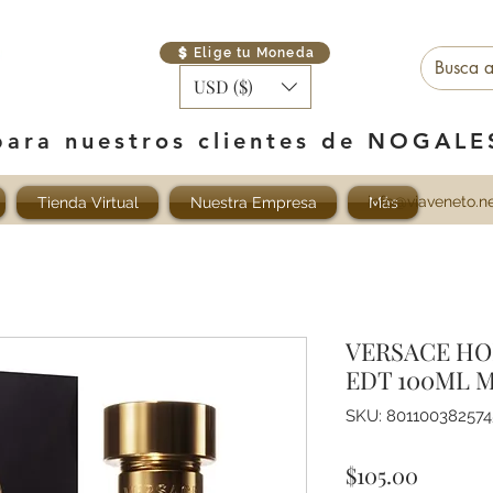
Elige tu Moneda
USD ($)
para nuestros clientes de NOGAL
info@viaveneto.n
Tienda Virtual
Nuestra Empresa
Más
VERSACE HO
EDT 100ML 
SKU: 801100382574
Precio
$105.00