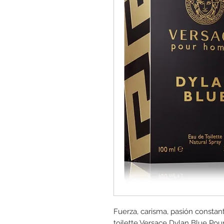
Fuerza, carisma, pasión constan
toilette Versace Dylan Blue Pou