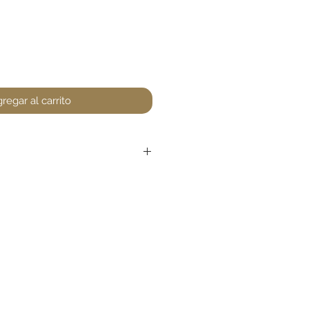
regar al carrito
r devoluciones en perfumería,
encuentre un defecto (no
la. Favor de pasar a la tienda
unta. Gracias.