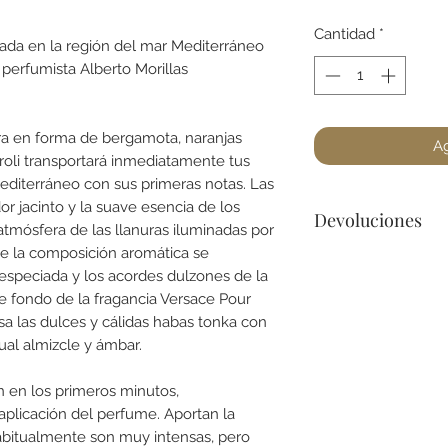
Cantidad
*
ada en la región del mar Mediterráneo
 perfumista Alberto Morillas
cura en forma de bergamota, naranjas
Ag
roli transportará inmediatamente tus
diterráneo con sus primeras notas. Las
r jacinto y la suave esencia de los
Devoluciones
atmósfera de las llanuras iluminadas por
 de la composición aromática se
No podemos acepta
especiada y los acordes dulzones de la
a lo menos que se 
e fondo de la fragancia Versace Pour
dañado) en la botel
 las dulces y cálidas habas tonka con
para cualquier preg
al almizcle y ámbar.
n en los primeros minutos,
plicación del perfume. Aportan la
abitualmente son muy intensas, pero