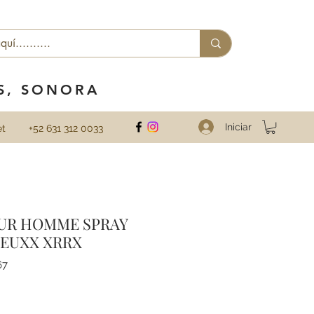
ES, SONORA
Iniciar
et
+52 631 312 0033
UR HOMME SPRAY
 EUXX XRRX
67