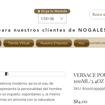
Elige tu Moneda
USD ($)
para nuestros clientes de NOGAL
info@viaveneto.n
Tienda Virtual
Nuestra Empresa
Más
VERSACE PO
100ML/3.4OZ
iencia moderna, así es el eau de
SKU: 80110039959
epresenta la personalidad del hombre
e es inquieto, espontáneo y, al mismo
lemas en armonía con la naturaleza.
Precio
$84.00