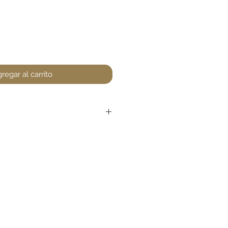
regar al carrito
r devoluciones en perfumería,
encuentre un defecto (no
la. Favor de pasar a la tienda
unta. Gracias.